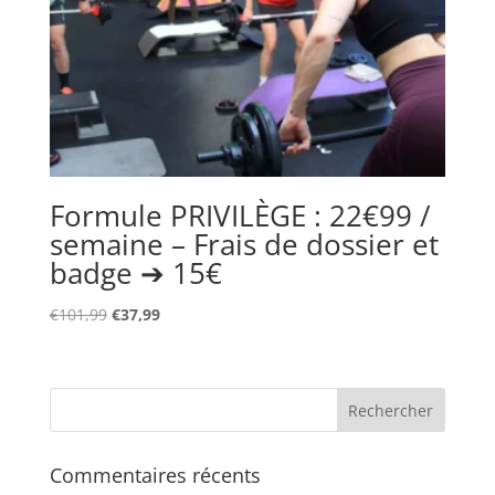
Formule PRIVILÈGE : 22€99 /
semaine – Frais de dossier et
badge ➔ 15€
Le
Le
€
101,99
€
37,99
prix
prix
initial
actuel
était :
est :
€101,99.
€37,99.
Commentaires récents