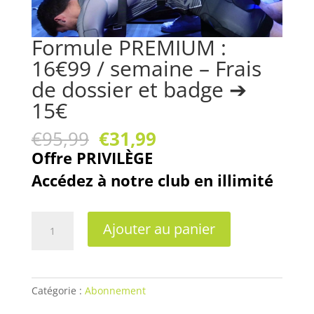
Formule PREMIUM :
16€99 / semaine – Frais
de dossier et badge ➔
15€
Le
Le
€
95,99
€
31,99
prix
prix
Offre
PRIVILÈGE
initial
actuel
Accédez à notre club en illimité
était :
est :
€95,99.
€31,99.
quantité
Ajouter au panier
de
Formule
PREMIUM
:
Catégorie :
Abonnement
16€99