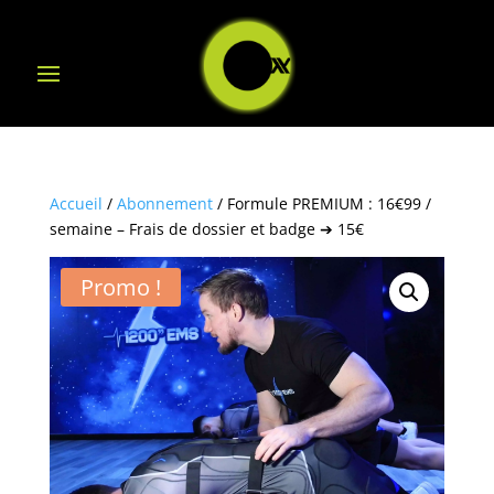
Accueil
/
Abonnement
/ Formule PREMIUM : 16€99 /
semaine – Frais de dossier et badge ➔ 15€
Promo !