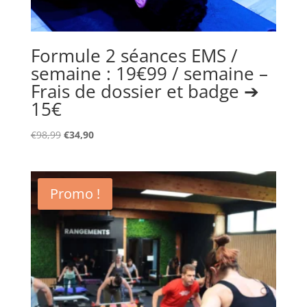
Formule 2 séances EMS /
semaine : 19€99 / semaine –
Frais de dossier et badge ➔
15€
Le
Le
€
98,99
€
34,90
prix
prix
initial
actuel
était :
est :
Promo !
€98,99.
€34,90.