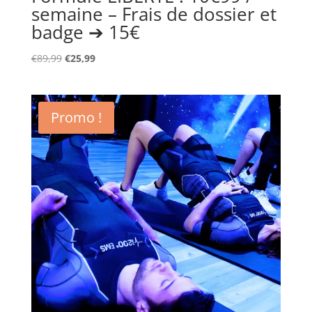
semaine – Frais de dossier et
badge ➔ 15€
Le
Le
€
89,99
€
25,99
prix
prix
initial
actuel
était :
est :
Promo !
€89,99.
€25,99.